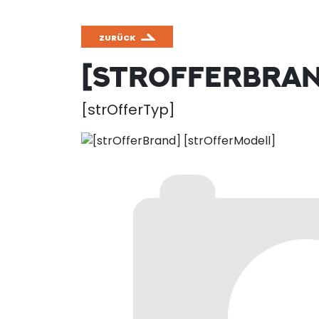
ZURÜCK
[STROFFERBRA
[strOfferTyp]