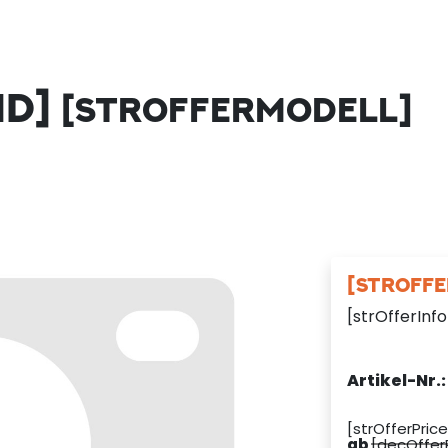
ND]
[STROFFERMODELL]
[STROFFE
[strOfferInfo
Artikel-Nr.
[strOfferPric
ab
[decOffer