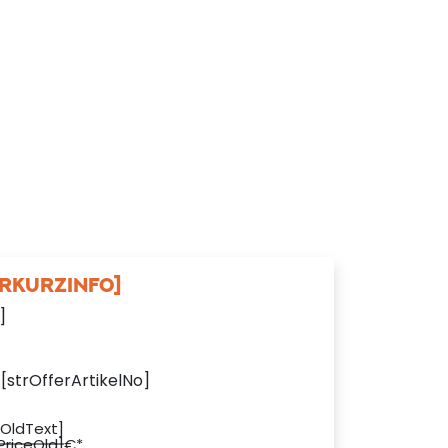
RKURZINFO]
]
:
[strOfferArtikelNo]
eOldText]
PriceOld]
€*