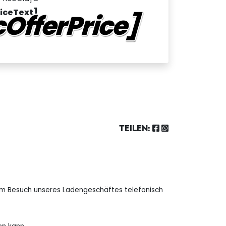
riceText]
OfferPrice]
TEILEN:
 dem Besuch unseres Ladengeschäftes telefonisch