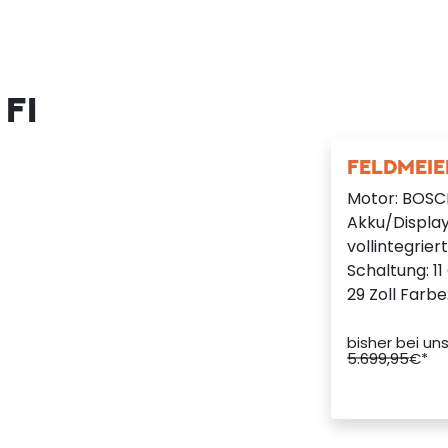
 FI
FELDMEIER
Motor: BOSC
Akku/Displa
vollintegrie
Schaltung: 1
29 Zoll Farb
bisher bei un
5.699,95
€*