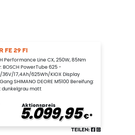
 FE 29 FI
H Performance Line CX, 250W, 85Nm
y: BOSCH PowerTube 625 -
rt/36V/17,4Ah/625Wh/KIOX Display
1 Gang SHIMANO DEORE M5100 Bereifung:
e: dunkelgrau matt
s
Aktionspreis
5.099,95
€*
TEILEN: