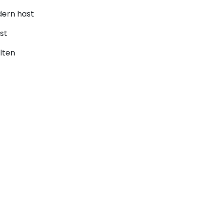
dern hast
st
alten