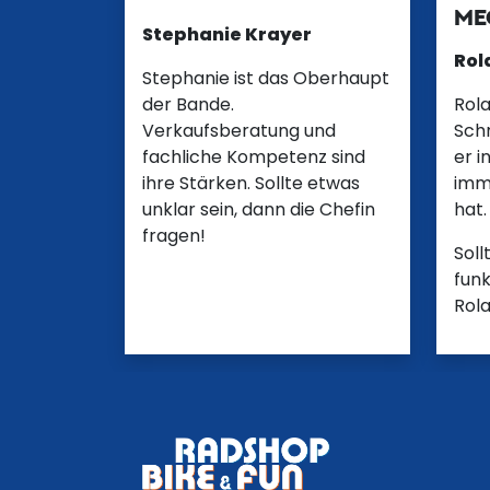
ME
Stephanie Krayer
Rol
Stephanie ist das Oberhaupt
der Bande.
Rola
Verkaufsberatung und
Sch
fachliche Kompetenz sind
er i
ihre Stärken. Sollte etwas
imm
unklar sein, dann die Chefin
hat.
fragen!
Soll
funk
Rol