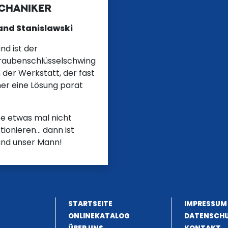
CHANIKER
and Stanislawski
nd ist der
raubenschlüsselschwing
n der Werkstatt, der fast
er eine Lösung parat
te etwas mal nicht
tionieren... dann ist
and unser Mann!
STARTSEITE
IMPRESSUM
ONLINEKATALOG
DATENSCH